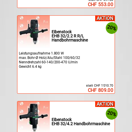
CHF 553.00
AKTION
20%
Eibenstock
EHB 32/2.2 R R/L
Handbohrmaschine
Leistungsaufnahme 1.800 W
max. Bohr-Ø Holz/Alu/Stahl 100/60/32
Nenndrehzahl 60-140/200-470 U/min
Gewicht 6.4 kg
statt CHF 1'010.70
CHF 809.00
AKTION
20%
Eibenstock
EHB 32/4.2 Handbohrmaschine