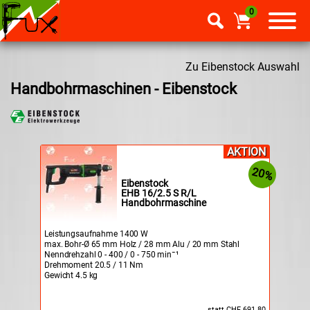
0
Zu Eibenstock Auswahl
Handbohrmaschinen - Eibenstock
AKTION
20%
Eibenstock
EHB 16/2.5 S R/L
Handbohrmaschine
Leistungsaufnahme 1400 W
max. Bohr-Ø 65 mm Holz / 28 mm Alu / 20 mm Stahl
Nenndrehzahl 0 - 400 / 0 - 750 min¯¹
Drehmoment 20.5 / 11 Nm
Gewicht 4.5 kg
statt CHF 691.80