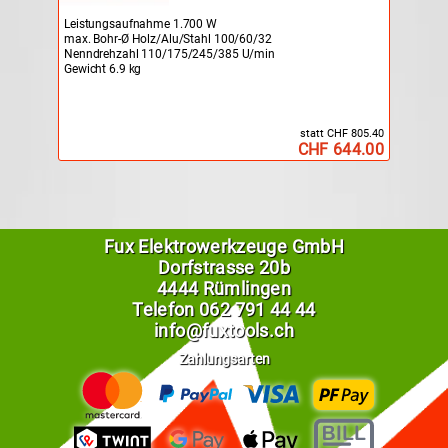
Leistungsaufnahme 1.700 W
max. Bohr-Ø Holz/Alu/Stahl 100/60/32
Nenndrehzahl 110/175/245/385 U/min
Gewicht 6.9 kg
statt CHF 805.40
CHF 644.00
Fux Elektrowerkzeuge GmbH
Dorfstrasse 20b
4444 Rümlingen
Telefon
062 791 44 44
info@fuxtools.ch
Zahlungsarten