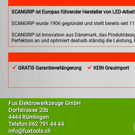
SCANGRIP ist Europas führender Hersteller von LED-Arbei
SCANGRIP wurde 1906 gegründet und stellt bereits seit 1
SCANGRIP ist Innovation aus Dänemark, das Produktdesign
Perfektion an und optimiert deshalb ständig die Leistung,
GRATIS Garantieverlängerung
KEIN Grauimport
Fux Elektrowerkzeuge GmbH
Dorfstrasse 20b
4444 Rümlingen
Telefon
062 791 44 44
info@fuxtools.ch