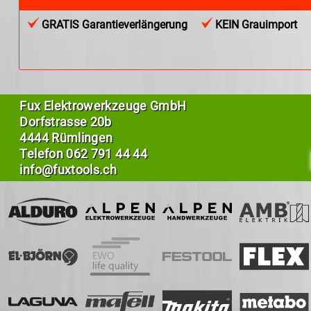
GRATIS Garantieverlängerung
KEIN Grauimport
Fux Elektrowerkzeuge GmbH
Dorfstrasse 20b
4444 Rümlingen
Telefon
062 791 44 44
info@fuxtools.ch