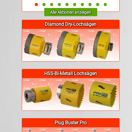
•
•
•
•
•
•
•
•
•
•
Alle Aktionen anzeigen
Diamond Dry-Lochsägen
HSS-Bi-Metall Lochsägen
Plug Buster Pro