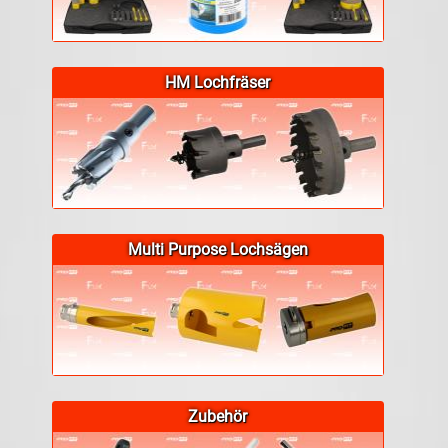
HM Lochfräser
Multi Purpose Lochsägen
Zubehör