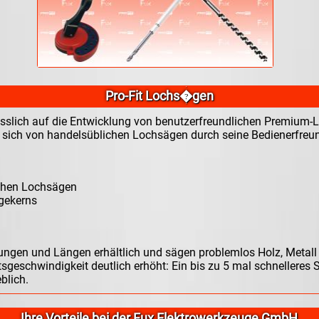
Pro-Fit Lochs�gen
esslich auf die Entwicklung von benutzerfreundlichen Premium-Lo
 sich von handelsüblichen Lochsägen durch seine Bedienerfreundli
ichen Lochsägen
ägekerns
ngen und Längen erhältlich und sägen problemlos Holz, Metall 
geschwindigkeit deutlich erhöht: Ein bis zu 5 mal schnelleres 
blich.
Ihre Vorteile bei der Fux Elektrowerkzeuge GmbH