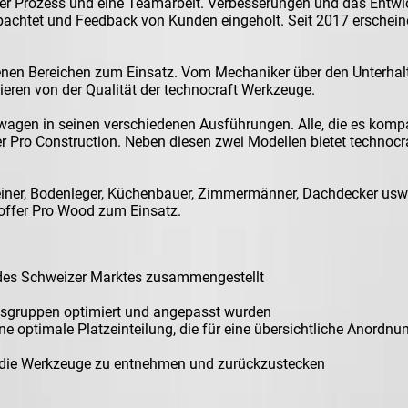
icher Prozess und eine Teamarbeit. Verbesserungen und das Entw
obachtet und Feedback von Kunden eingeholt. Seit 2017 erschei
n Bereichen zum Einsatz. Vom Mechaniker über den Unterhaltss
eren von der Qualität der technocraft Werkzeuge.
gen in seinen verschiedenen Ausführungen. Alle, die es kompa
 Pro Construction. Neben diesen zwei Modellen bietet technocr
chreiner, Bodenleger, Küchenbauer, Zimmermänner, Dachdecker
offer Pro Wood zum Einsatz.
 des Schweizer Marktes zusammengestellt
ufsgruppen optimiert und angepasst wurden
ptimale Platzeinteilung, die für eine übersichtliche Anordnung s
 die Werkzeuge zu entnehmen und zurückzustecken