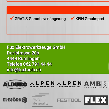
GRATIS Garantieverlängerung
KEIN Grauimport
Fux Elektrowerkzeuge GmbH
Dorfstrasse 20b
4444 Rümlingen
Telefon
062 791 44 44
info@fuxtools.ch