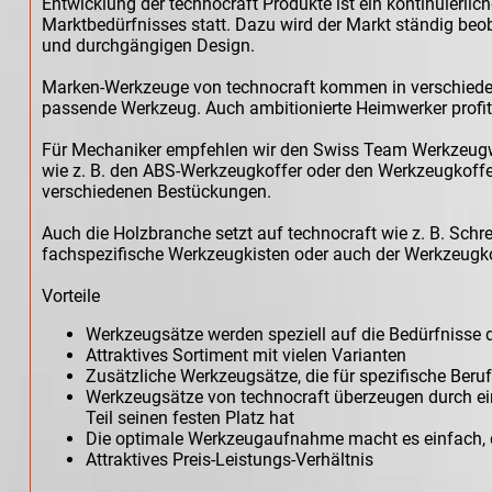
Entwicklung der technocraft Produkte ist ein kontinuierl
Marktbedürfnisses statt. Dazu wird der Markt ständig be
und durchgängigen Design.
Marken-Werkzeuge von technocraft kommen in verschiedene
passende Werkzeug. Auch ambitionierte Heimwerker profiti
Für Mechaniker empfehlen wir den Swiss Team Werkzeugwa
wie z. B. den ABS-Werkzeugkoffer oder den Werkzeugkoffer
verschiedenen Bestückungen.
Auch die Holzbranche setzt auf technocraft wie z. B. S
fachspezifische Werkzeugkisten oder auch der Werkzeugk
Vorteile
Werkzeugsätze werden speziell auf die Bedürfnisse
Attraktives Sortiment mit vielen Varianten
Zusätzliche Werkzeugsätze, die für spezifische Ber
Werkzeugsätze von technocraft überzeugen durch eine o
Teil seinen festen Platz hat
Die optimale Werkzeugaufnahme macht es einfach,
Attraktives Preis-Leistungs-Verhältnis