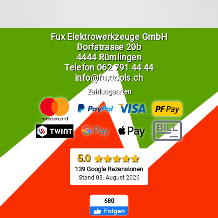
Fux Elektrowerkzeuge GmbH
Dorfstrasse 20b
4444 Rümlingen
Telefon
062 791 44 44
info@fuxtools.ch
Zahlungsarten
5.0
139 Google Rezensionen
Stand 03. August 2026
680